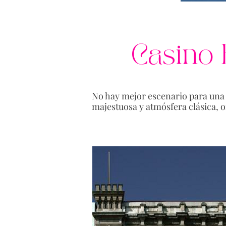
Casino 
No hay mejor escenario para una 
majestuosa y atmósfera clásica, of