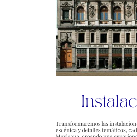
Instala
Transformaremos las instalacione
escénica y detalles temáticos, cad
Mexicana, creando una experienci