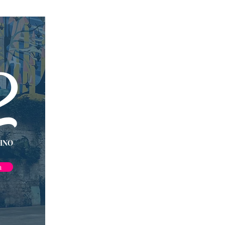
2
HINO
n