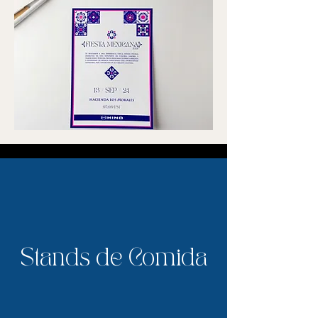
Stands de Comida