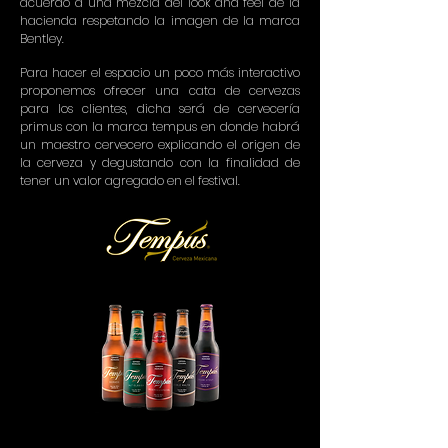
acuerdo a una mezcla del look and feel de la
hacienda respetando la imagen de la marca
Bentley.
Para hacer el espacio un poco más interactivo
proponemos ofrecer una cata de cervezas
para los clientes, dicha será de cervecería
primus con la marca tempus en donde habrá
un maestro cervecero explicando el origen de
la cerveza y degustando con la finalidad de
tener un valor agregado en el festival.