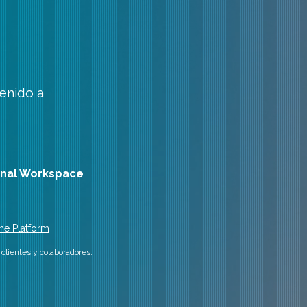
enido a
rnal Workspace
he Platform
clientes y colaboradores.